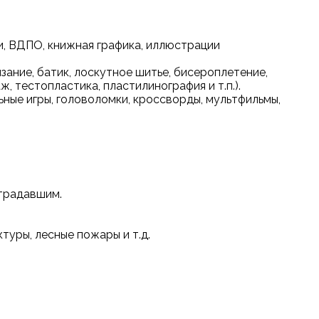
и, ВДПО, книжная графика, иллюстрации
язание, батик, лоскутное шитье, бисероплетение,
, тестопластика, пластилинография и т.п.).
ьные игры, головоломки, кроссворды, мультфильмы,
страдавшим.
туры, лесные пожары и т.д.