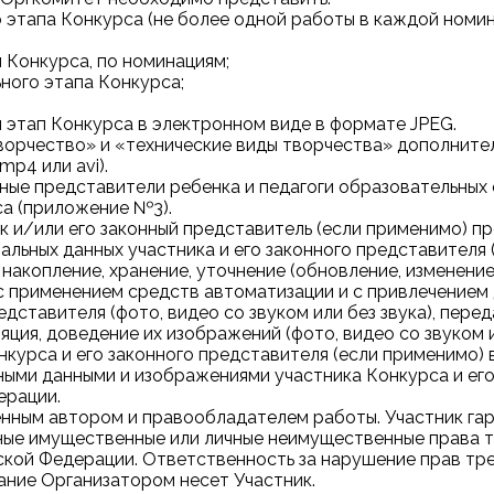
о этапа Конкурса (не более одной работы в каждой номин
 Конкурса, по номинациям;
ьного этапа Конкурса;
 этап Конкурса в электронном виде в формате JPEG.
орчество» и «технические виды творчества» дополнител
p4 или avi).
конные представители ребенка и педагоги образовательны
а (приложение №3).
ник и/или его законный представитель (если применимо) 
ьных данных участника и его законного представителя (
 накопление, хранение, уточнение (обновление, изменение
 с применением средств автоматизации и с привлечением 
дставителя (фото, видео со звуком или без звука), перед
ляция, доведение их изображений (фото, видео со звуком 
курса и его законного представителя (если применимо) 
ными данными и изображениями участника Конкурса и его
ерации.
твенным автором и правообладателем работы. Участник га
иные имущественные или личные неимущественные права тр
ой Федерации. Ответственность за нарушение прав трет
вание Организатором несет Участник.