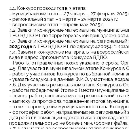
4.1. Конкурс проводится в 3 этапа:
- муниципальный этап – 27 января – 27 февраля 2025 г
- региональный этап – 1 марта – 25 марта 2025 г.;
- всероссийский этап
–
апрель-май 2025 г.
4.2. Заявки и конкурсные материалы на муниципальн
ТРО ВДПО РТ по территориальной принадлежности.
4.3. Заявки и конкурсные материалы на региональн
2025 года
в ТРО ВДПО РТ по адресу: 420054, г. Казань,
4.4. Заявки и конкурсные материалы на всероссийс
виде в адрес Оргкомитета Конкурса ВДПО.
Работы, отправленные позже указанного срока, Ор
4.5. Для участия в муниципальном этапе Конкурса в
- работу участников Конкурса по выбранной номина
- указать следующие данные: Ф.И.О. участника, возра
4.6.
Для участия в региональном этапе Конкурса в О
- работы победителей (только I места) муниципально
- список работ, направляемых на региональный этап 
- выписку из протокола подведения итогов муниципа
- отчет о проведении муниципального этапа Конкурс
- фотографии работ, направляемых на региональный 
Для работ в номинации «декоративно-прикладное тв
продолжительностью не более 1 мин. (формат файла m
4.7. Для участия во всероссийском этапе Конкурса 