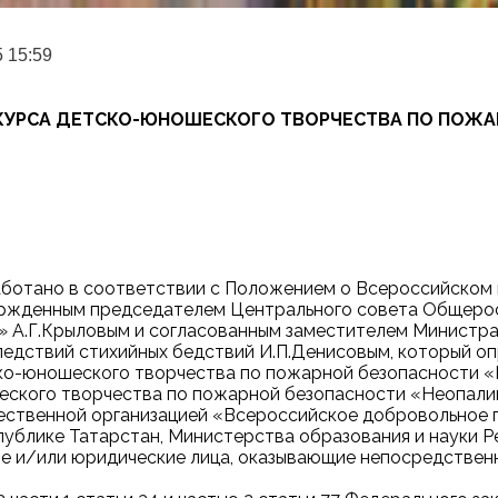
5 15:59
НКУРСА ДЕТСКО-ЮНОШЕСКОГО ТВОРЧЕСТВА ПО ПОЖ
работано в соответствии с Положением о Всероссийском
ержденным председателем Центрального совета Общеро
 А.Г.Крыловым и согласованным заместителем Министра
ледствий стихийных бедствий И.П.Денисовым, который оп
ко-юношеского творчества по пожарной безопасности «Н
шеского творчества по пожарной безопасности «Неопал
ственной организацией «Всероссийское добровольное 
ублике Татарстан, Министерства образования и науки Р
кие и/или юридические лица, оказывающие непосредствен