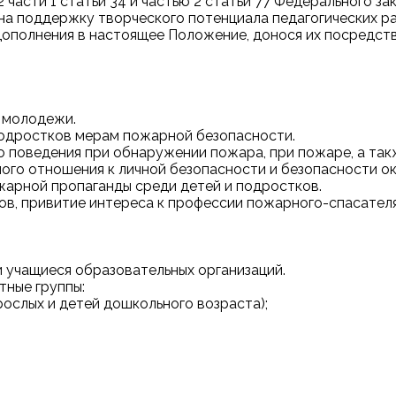
 части 1 статьи 34 и частью 2 статьи 77 Федерального за
на поддержку творческого потенциала педагогических р
и дополнения в настоящее Положение, донося их посредс
и молодежи.
подростков мерам пожарной безопасности.
о поведения при обнаружении пожара, при пожаре, а так
ного отношения к
личной безопасности и безопасности 
арной пропаганды среди детей и подростков.
ов, привитие интереса к профессии пожарного-спасателя
и учащиеся образовательных организаций.
тные группы:
рослых и детей дошкольного возраста);