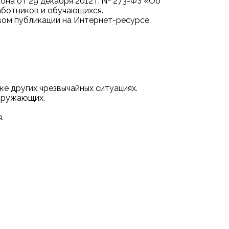
кона от 29 декабря 2012 г. № 273-ФЗ «Об
аботников и обучающихся.
твом публикации на Интернет-ресурсе
же других чрезвычайных ситуациях.
окружающих.
.