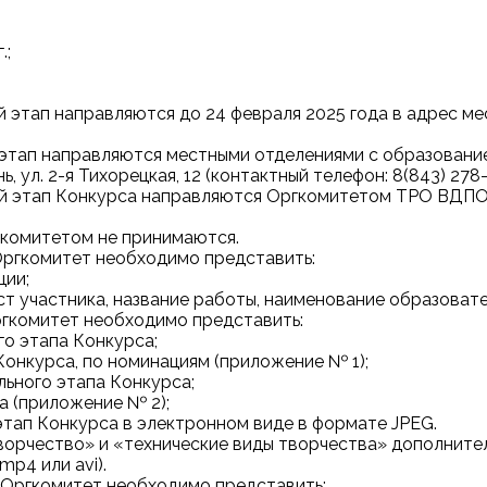
.;
ый этап направляются до 24 февраля 2025 года в адрес 
ый этап направляются местными отделениями с образова
 ул. 2-я Тихорецкая, 12 (контактный телефон: 8(843) 278-7
кий этап Конкурса направляются Оргкомитетом ТРО ВДПО 
гкомитетом не принимаются.
 Оргкомитет необходимо представить:
ции;
ст участника, название работы, наименование образовател
ргкомитет необходимо представить:
го этапа Конкурса;
Конкурса, по номинациям (приложение № 1);
льного этапа Конкурса;
а (приложение № 2);
этап Конкурса в электронном виде в формате JPEG.
орчество» и «технические виды творчества» дополнител
p4 или avi).
в Оргкомитет необходимо представить: