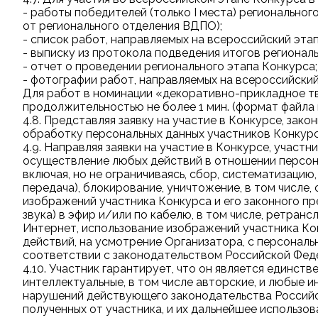
- работы победителей (только I места) региональног
от регионального отделения ВДПО);
- список работ, направляемых на всероссийский этап
- выписку из протокола подведения итогов регионал
- отчет о проведении регионального этапа Конкурса;
- фотографии работ, направляемых на всероссийский
Для работ в номинации «декоративно-прикладное тв
продолжительностью не более 1 мин. (формат файла m
4.8. Представляя заявку на участие в Конкурсе, за
обработку персональных данных участников Конкурс
4.9. Направляя заявки на участие в Конкурсе, участ
осуществление любых действий в отношении персонал
включая, но не ограничиваясь, сбор, систематизацию,
передача), блокирование, уничтожение, в том числе,
изображений участника Конкурса и его законного пре
звука) в эфир и/или по кабелю, в том числе, ретранс
Интернет, использование изображений участника Кон
действий, на усмотрение Организатора, с персональ
соответствии с законодательством Российской Фед
4.10. Участник гарантирует, что он является единс
интеллектуальные, в том числе авторские, и любые 
нарушений действующего законодательства Российск
полученных от участника, и их дальнейшее использо