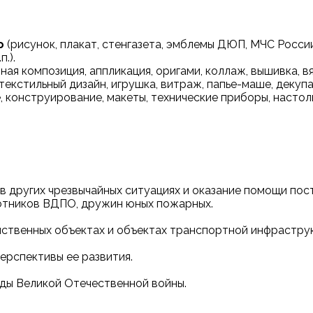
о
(рисунок, плакат, стенгазета, эмблемы ДЮП, МЧС Росси
.).
ная композиция, аппликация, оригами, коллаж, вышивка, в
текстильный дизайн, игрушка, витраж, папье-маше, декупаж
 конструирование, макеты, технические приборы, настол
 в других чрезвычайных ситуациях и оказание помощи по
аботников ВДПО, дружин юных пожарных.
яйственных объектах и объектах транспортной инфраструк
перспективы ее развития.
оды Великой Отечественной войны.