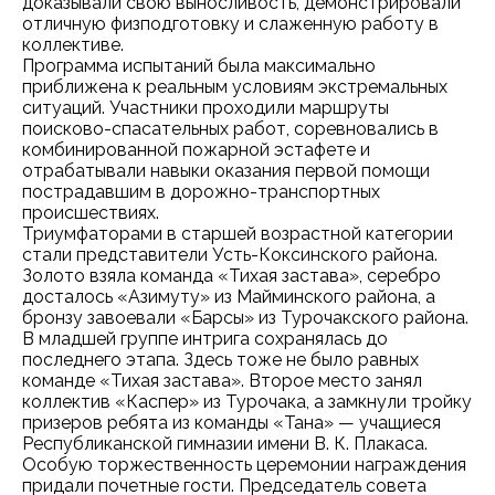
доказывали свою выносливость, демонстрировали
отличную физподготовку и слаженную работу в
коллективе.
Программа испытаний была максимально
приближена к реальным условиям экстремальных
ситуаций. Участники проходили маршруты
поисково-спасательных работ, соревновались в
комбинированной пожарной эстафете и
отрабатывали навыки оказания первой помощи
пострадавшим в дорожно-транспортных
происшествиях.
Триумфаторами в старшей возрастной категории
стали представители Усть-Коксинского района.
Золото взяла команда «Тихая застава», серебро
досталось «Азимуту» из Майминского района, а
бронзу завоевали «Барсы» из Турочакского района.
В младшей группе интрига сохранялась до
последнего этапа. Здесь тоже не было равных
команде «Тихая застава». Второе место занял
коллектив «Каспер» из Турочака, а замкнули тройку
призеров ребята из команды «Тана» — учащиеся
Республиканской гимназии имени В. К. Плакаса.
Особую торжественность церемонии награждения
придали почетные гости. Председатель совета