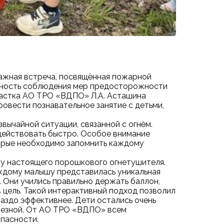
важная встреча, посвящённая пожарной
жность соблюдения мер предосторожности
участка АО ТРО «ВДПО» Л.А. Асташина
овести познавательное занятие с детьми,
вычайной ситуации, связанной с огнём.
 действовать быстро. Особое внимание
орые необходимо запомнить каждому
у настоящего порошкового огнетушителя.
аждому малышу представилась уникальная
 Они учились правильно держать баллон,
 цель. Такой интерактивный подход позволил
раздо эффективнее. Дети остались очень
олезной. От АО ТРО «ВДПО» всем
пасности.