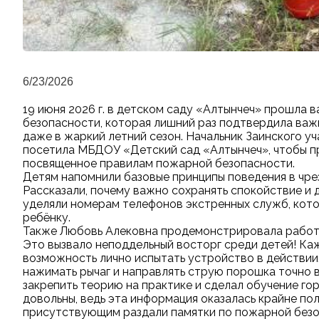
6/23/2026
19 июня 2026 г. в детском саду «Алтынчеч» прошла 
безопасности, которая лишний раз подтвердила ва
даже в жаркий летний сезон. Начальник Заинского 
посетила МБДОУ «Детский сад «Алтынчеч», чтобы пр
посвященное правилам пожарной безопасности.
Детям напомнили базовые принципы поведения в чрез
Рассказали, почему важно сохранять спокойствие и
уделяли номерам телефонов экстренных служб, кот
ребёнку.
Также Любовь Алековна продемонстрировала работ
Это вызвало неподдельный восторг среди детей! К
возможность лично испытать устройство в действии.
нажимать рычаг и направлять струю порошка точно в
закрепить теорию на практике и сделал обучение го
довольны, ведь эта информация оказалась крайне п
присутствующим раздали памятки по пожарной безо